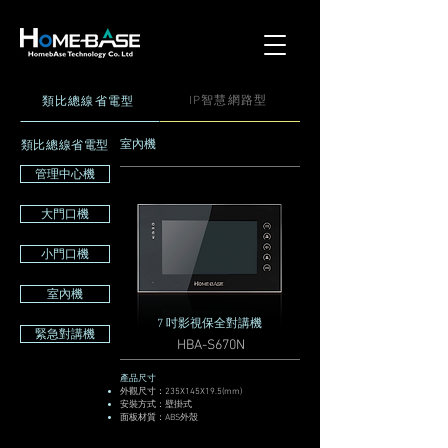
IP智慧網路型
​類比總線省電型
​類比總線省電型
室內機
管理中心機
大門口機
小門口機
室內機
7 吋影視保全對講機
緊急對講機
HBA-S670N
產品尺寸
外觀尺寸：235X145X19.5(mm)
安裝方式：壁掛式
面板材質：ABS外殼