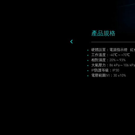
產品規格
硬體設置：電源指示燈 紅
工作溫度：-40℃～+70℃
相對濕度：20%～93%
大氣壓力：86 kPa～106 kP
IP防護等級：IP30
電壓範圍(V)：30 ±10%