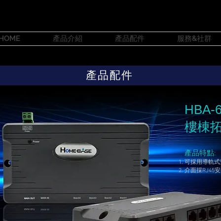
HOME
產品介紹
產品配件
服務&社群
產品配件
HBA-
​樓棟
產品特點:
可採用導軌式
介面採RJ45