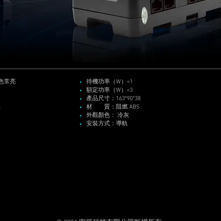
色常亮
待機功率（W）<1
額定功率（W）<3
產品尺寸：163*90*38
a
材 質：阻燃 ABS
外觀顏色： 冷灰
安裝方式：導軌