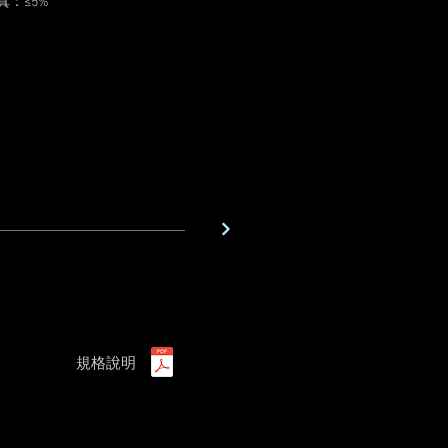
：≤5%
規格說明