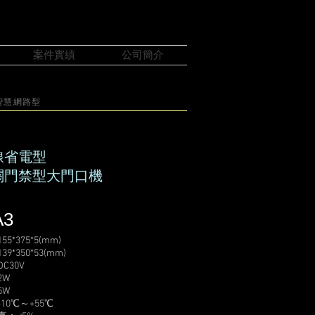
案件實績
公司簡介
P智慧網路型
線省電型
關門禁型大門口機
A3
*375*5(mm)
*350*53(mm)
C30V
2W
5W
10℃～+55℃