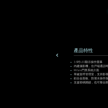
產品特性
3.5吋LED顯示操作螢幕
內建攝影機，住戶端通話
Mifare門禁系統介面
單鍵直呼管理室，支持影
鋁合金面板、防潑水操作
支援密碼開鎖，也可整合