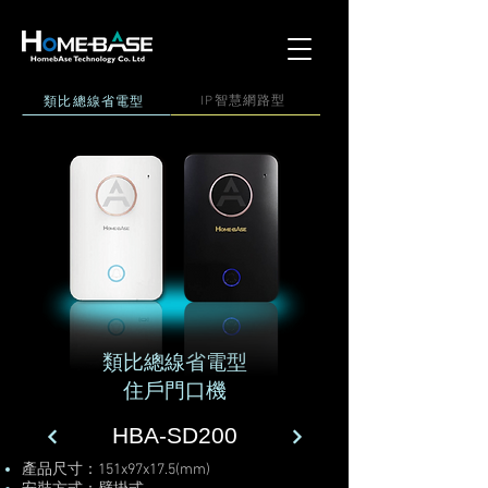
IP智慧網路型
​類比總線省電型
​類比總線省電型
住戶門口機
HBA-SD200
產品尺寸：151x97x17.5(mm)